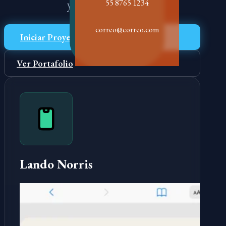
y escalabilidad.
55 8765 1234
correo@correo.com
Iniciar Proyecto
Ver Portafolio
Lando Norris