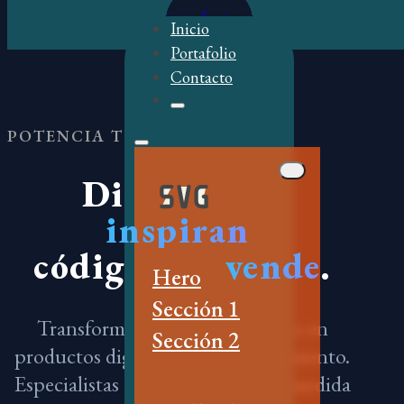
Skip to main content
Skip to footer
Inicio
Portafolio
Contacto
POTENCIA TU MARCA
Diseños que
inspiran
,
código que
vende
.
Hero
Sección 1
Transformamos ideas abstractas en
Sección 2
productos digitales de alto rendimiento.
Especialistas en UX, desarrollo a medida