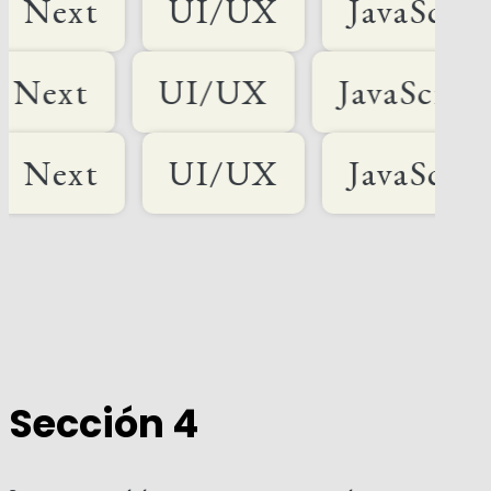
UI/UX
JavaScript
w
ript
Next
UI/UX
Ja
UI/UX
JavaScript
w
Sección 4